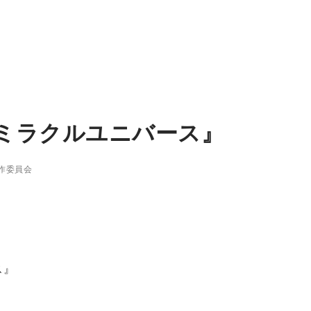
ミラクルユニバース』
作委員会
ス』