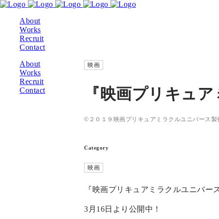
About
Works
Recruit
Contact
About
映画
Works
Recruit
『映画プリキュア
Contact
©２０１９映画プリキュアミラクルユニバース製
Category
映画
『映画プリキュアミラクルユニバー
3月16日より公開中！