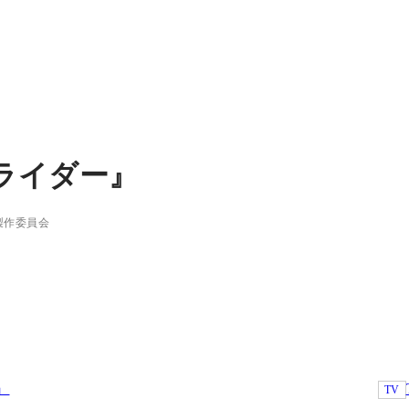
ライダー』
製作委員会
』
TV