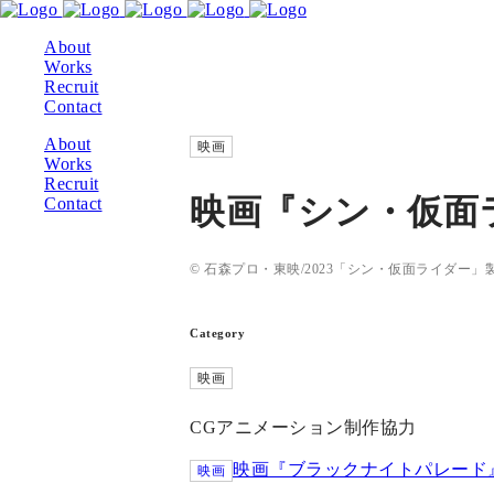
About
Works
Recruit
Contact
About
映画
Works
Recruit
映画『シン・仮面
Contact
© 石森プロ・東映/2023「シン・仮面ライダー」
Category
映画
CGアニメーション制作協力
映画『ブラックナイトパレード
映画