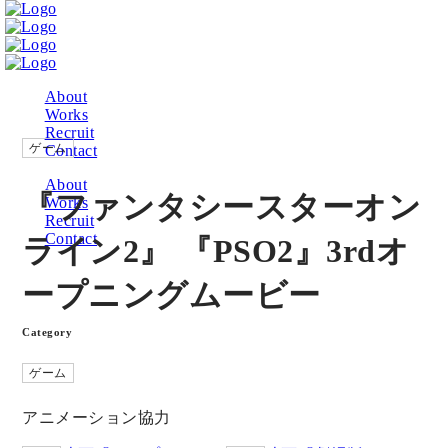
About
Works
Recruit
ゲーム
Contact
About
『ファンタシースターオン
Works
Recruit
Contact
ライン2』 『PSO2』3rdオ
ープニングムービー
Category
ゲーム
アニメーション協力