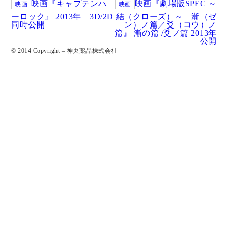
映画『キャプテンハ
映画『劇場版SPEC ～
映画
映画
ーロック』 2013年 3D/2D
結（クローズ）～ 漸（ゼ
同時公開
ン）ノ篇／爻（コウ）ノ
篇』 漸の篇 /爻ノ篇 2013年
公開
© 2014 Copyright – 神央薬品株式会社