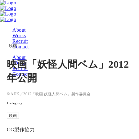
About
Works
Recruit
映画
Contact
About
映画「妖怪人間ベム」2012
Works
Recruit
Contact
年公開
© ADK／2012「映画 妖怪人間ベム」製作委員会
Category
映画
CG製作協力